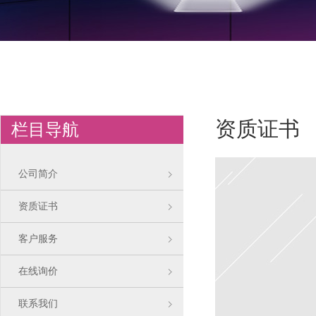
资质证书
栏目导航
公司简介
资质证书
客户服务
在线询价
联系我们